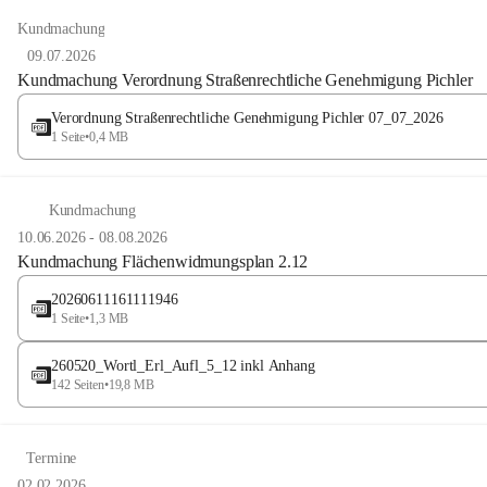
Kundmachung
09.07.2026
Kundmachung Verordnung Straßenrechtliche Genehmigung Pichler
Verordnung Straßenrechtliche Genehmigung Pichler 07_07_2026
1 Seite
•
0,4 MB
Kundmachung
10.06.2026
-
08.08.2026
Kundmachung Flächenwidmungsplan 2.12
20260611161111946
1 Seite
•
1,3 MB
260520_Wortl_Erl_Aufl_5_12 inkl Anhang
142 Seiten
•
19,8 MB
Termine
02.02.2026