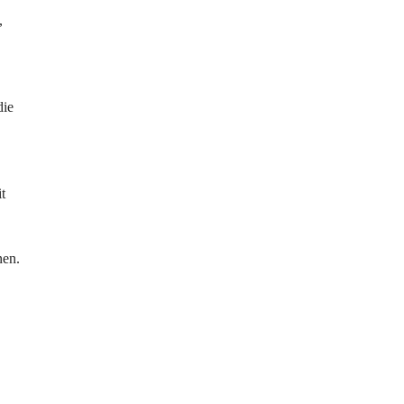
, 
 
die 
t 
en. 