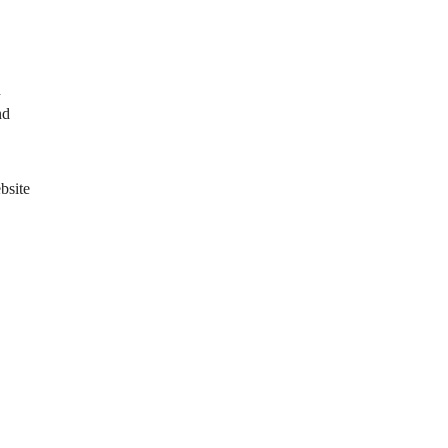
 
nd 
bsite 