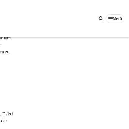
Auf dieser Seite
Menü
r ihre 
e 
en zu 
. Dabei 
 der 