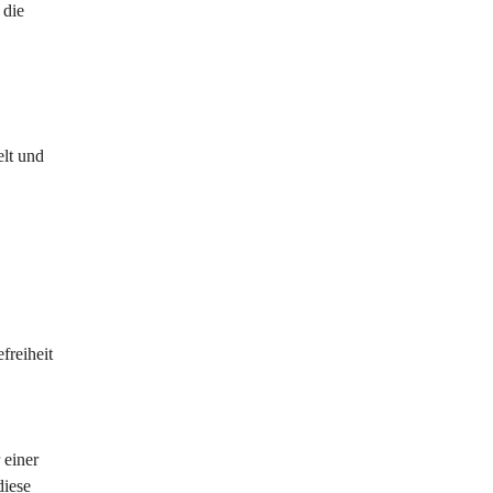
 die 
lt und 
reiheit 
 einer 
diese 