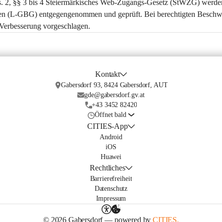
s. 2, §§ 3 bis 4 Steiermärkisches Web-Zugangs-Gesetz (StWZG) werde
en (L-GBG) entgegengenommen und geprüft. Bei berechtigten Beschw
erbesserung vorgeschlagen.
Kontakt
Gabersdorf 93, 8424 Gabersdorf, AUT
gde@gabersdorf.gv.at
+43 3452 82420
Öffnet bald
CITIES-App
Android
iOS
Huawei
Rechtliches
Barrierefreiheit
Datenschutz
Impressum
© 2026 Gabersdorf — powered by
CITIES.