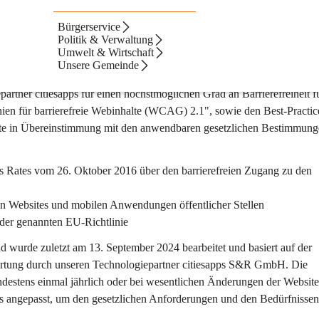
Bürgerservice
g
Politik & Verwaltung
Umwelt & Wirtschaft
Unsere Gemeinde
artner citiesapps für einen höchstmöglichen Grad an Barrierefreiheit fü
inien für barrierefreie Webinhalte (WCAG) 2.1", sowie den Best-Practic
te in Übereinstimmung mit den anwendbaren gesetzlichen Bestimmung
s Rates vom 26. Oktober 2016 über den barrierefreien Zugang zu den 
en Websites und mobilen Anwendungen öffentlicher Stellen 
er genannten EU-Richtlinie
nd wurde zuletzt am 13. September 2024 bearbeitet und basiert auf der 
rtung durch unseren Technologiepartner citiesapps S&R GmbH. Die 
destens einmal jährlich oder bei wesentlichen Änderungen der Website
lls angepasst, um den gesetzlichen Anforderungen und den Bedürfnissen