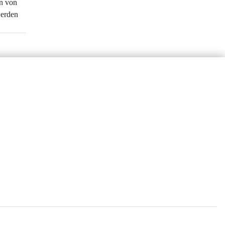
n von 
erden 