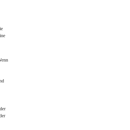
ie 
ine 
 Wenn 
nd 
der 
der 