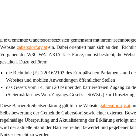
Barrierefreiheitserklärun
1. Präambel
Die Gemeinde 
Gabersdorf
 setzt sich gemeinsam mit ihrem Technologiep
Website 
gabersdorf.gv.at
 ein. Dabei orientiert man sich an den "Richtl
Vorgaben der W3C WAI ARIA Task Force, und ist bestrebt, die Websi
gestalten. Dazu gehören:
die Richtlinie (EU) 2016/2102 des Europäischen Parlaments und de
Websites und mobilen Anwendungen öffentlicher Stellen
das Gesetz vom 14. Juni 2019 über den barrierefreien Zugang zu d
(Steiermärkisches Web-Zugangs-Gesetz – StWZG) zur Umsetzung d
Diese Barrierefreiheitserklärung gilt für die Website 
gabersdorf.gv.at
 u
Selbstbewertung der 
Gemeinde 
Gabersdorf sowie einer externen Bewe
regelmäßige Überprüfung und Aktualisierung der Erklärung erfolgt min
wird der aktuelle Stand der Barrierefreiheit bewertet und gegebenenfa
Nutzer gerecht zu werden.