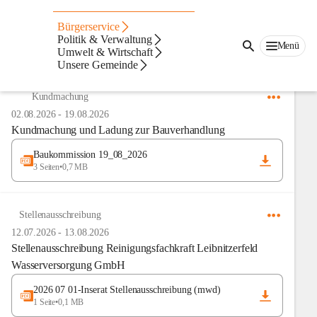
Amtstafel
Bürgerservice
Politik & Verwaltung
Menü
Umwelt & Wirtschaft
Anzeigeart
Unsere Gemeinde
Neueste zuerst
Kundmachung
02.08.2026
-
19.08.2026
Kundmachung und Ladung zur Bauverhandlung
Baukommission 19_08_2026
3 Seiten
•
0,7 MB
Stellenausschreibung
12.07.2026
-
13.08.2026
Stellenausschreibung Reinigungsfachkraft Leibnitzerfeld
Wasserversorgung GmbH
2026 07 01-Inserat Stellenausschreibung (mwd)
1 Seite
•
0,1 MB