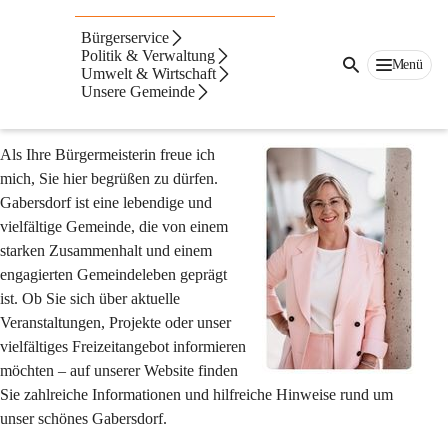
Bürgermeisterin
Bürgerservice
Karin Stromberger
Politik & Verwaltung
Menü
Umwelt & Wirtschaft
Herzlich willkommen auf der Homepage der 
Unsere Gemeinde
Gemeinde Gabersdorf!
Als Ihre Bürgermeisterin freue ich 
mich, Sie hier begrüßen zu dürfen. 
Gabersdorf ist eine lebendige und 
vielfältige Gemeinde, die von einem 
starken Zusammenhalt und einem 
engagierten Gemeindeleben geprägt 
ist. Ob Sie sich über aktuelle 
Veranstaltungen, Projekte oder unser 
vielfältiges Freizeitangebot informieren 
möchten – auf unserer Website finden 
Sie zahlreiche Informationen und hilfreiche Hinweise rund um 
unser schönes Gabersdorf.