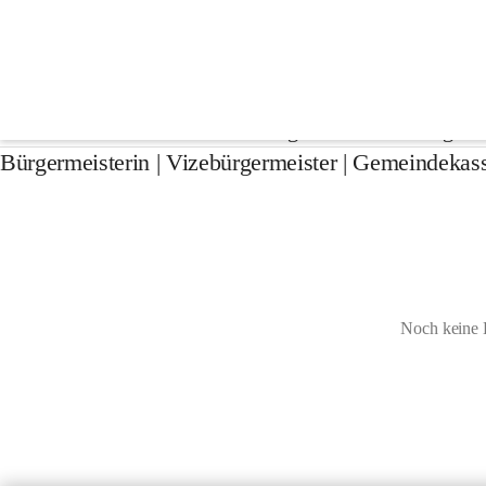
Gemeindevorstand
Der Gemeindevorstand wird von der Gemeindeve
BürgermeisterIn, den Stellvertretern (Vizebürgerme
Organ im selbständigen 
Bürgermeisterin | Vizebürgermeister | Gemeindekass
Noch keine 