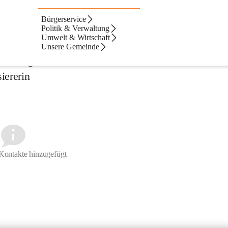
Bürgerservice
Politik & Verwaltung
rtretung aus seiner Mitte gewählt, besteht aus der 
Umwelt & Wirtschaft
istern) und weiteren Mitgliedern und ist das vollziehe
Unsere Gemeinde
Wirkungsbereich der Gemeinde.
iererin
Kontakte hinzugefügt