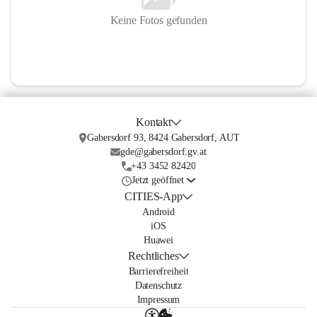
Keine Fotos gefunden
Kontakt
Gabersdorf 93, 8424 Gabersdorf, AUT
gde@gabersdorf.gv.at
+43 3452 82420
Jetzt geöffnet
CITIES-App
Android
iOS
Huawei
Rechtliches
Barrierefreiheit
Datenschutz
Impressum