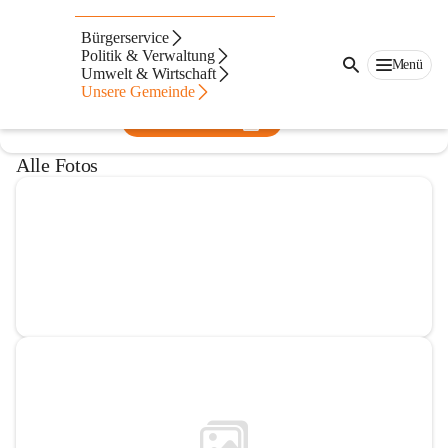
ÖKB Gabersdorf
Bürgerservice
Politik & Verwaltung
@okb-gabersdorf
Menü
Umwelt & Wirtschaft
Traditionsverein
Unsere Gemeinde
In CITIES öffnen
Alle Fotos