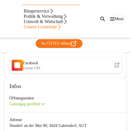
Freiwillige Feuerwehr Neudorf an
Bürgerservice
der Mur
Politik & Verwaltung
Menü
Umwelt & Wirtschaft
@freiwillige-feuerwehr-neudorf-an-der-mur
Unsere Gemeinde
Verein, Feuerwehr
In CITIES öffnen
Facebook
Externe URL
Infos
Öffnungszeiten
Ganztägig geöffnet
Adresse
Neudorf an der Mur 80, 8424 Gabersdorf, AUT