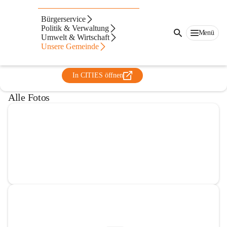
Freiwillige Feuerwehr Neudorf an
Bürgerservice
der Mur
Politik & Verwaltung
Menü
Umwelt & Wirtschaft
@freiwillige-feuerwehr-neudorf-an-der-mur
Unsere Gemeinde
Verein, Feuerwehr
In CITIES öffnen
Alle Fotos