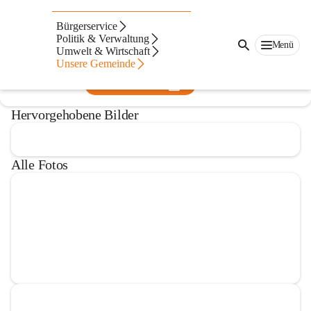
Musikkapelle Gabersdorf
Bürgerservice
Politik & Verwaltung
@musikkapelle-gabersdorf
Menü
Umwelt & Wirtschaft
Musikverein
Unsere Gemeinde
In CITIES öffnen
Hervorgehobene Bilder
Alle Fotos