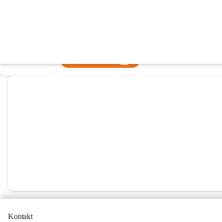
USV Fliesen Klampfer Gabersdorf
@usv-fliesen-klampfer-gabersdorf
Fußballverein
In CITIES öffnen
Kontakt