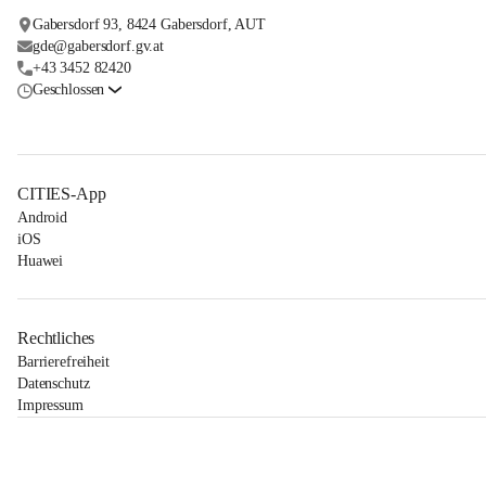
Gabersdorf 93, 8424 Gabersdorf, AUT
gde@gabersdorf.gv.at
+43 3452 82420
Geschlossen
CITIES-App
Android
iOS
Huawei
Rechtliches
Barrierefreiheit
Datenschutz
Impressum