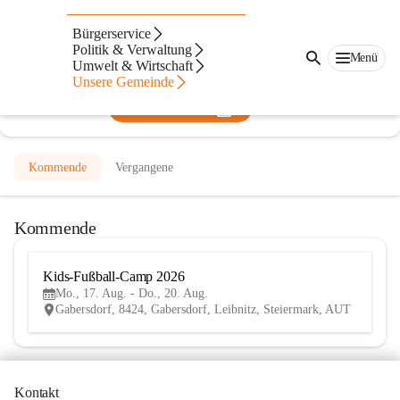
USV Fliesen Klampfer Gabersdorf
Bürgerservice
Politik & Verwaltung
@usv-fliesen-klampfer-gabersdorf
Menü
Umwelt & Wirtschaft
Fußballverein
Unsere Gemeinde
In CITIES öffnen
Kommende
Vergangene
Kommende
Kids-Fußball-Camp 2026 
17
Mo., 17. Aug. - Do., 20. Aug.
AUG
Gabersdorf, 8424, Gabersdorf, Leibnitz, Steiermark, AUT
Kontakt