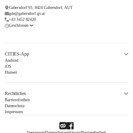
Gabersdorf 93, 8424 Gabersdorf, AUT
gde@gabersdorf.gv.at
+43 3452 82420
Geschlossen
CITIES-App
Android
iOS
Huawei
Rechtliches
Barrierefreiheit
Datenschutz
Impressum
Impressum
Datenschutzerklärung
Barrierefreiheit